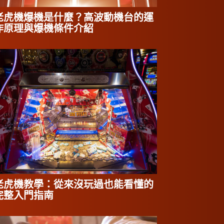
老虎機爆機是什麼？高波動機台的運
作原理與爆機條件介紹
老虎機教學：從來沒玩過也能看懂的
完整入門指南