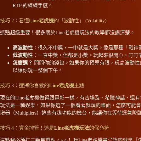
RTP 的練練手感。
技巧 2：看懂
Line老虎機
的「波動性」 (Volatility)
這點超級重要！很多關於Line老虎機玩法的教學都沒講清楚。
高波動性
：很久不中獎，一中就是大獎。像是那種「戰神
低波動性
：一直中獎，但都是小獎。玩起來很開心，叮叮
怎麼選？
問問你的錢包。如果你的預算有限，玩高波動性的
以讓你玩一整個下午。
技巧 3：選擇你喜歡的
Line老虎機
主題
現在的Line老虎機做得跟電影一樣，有古埃及、希臘神話、還有
玩法是一種娛樂，如果你選了一個看著就煩的畫面，怎麼可能會有耐心
增器（Multipliers）這些有趣功能的機台，能讓你在等待運氣
技巧 4：資金控管！這是
Line老虎機玩法
的保命符
這點我必須打三顆星重點 ⭐⭐⭐！ 玩Line老虎機最忌諱的就是「