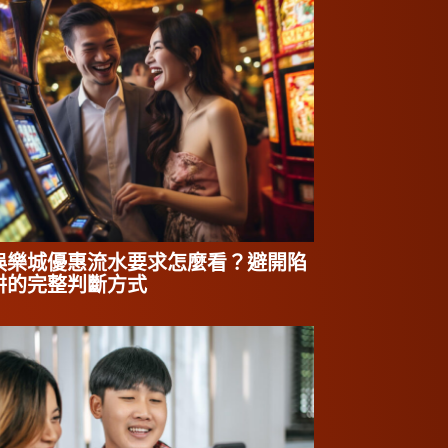
娛樂城優惠流水要求怎麼看？避開陷
阱的完整判斷方式