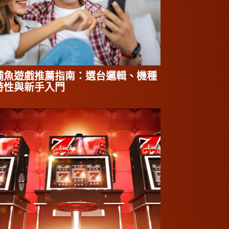
捕魚遊戲推薦指南：選台邏輯、機種
特性與新手入門