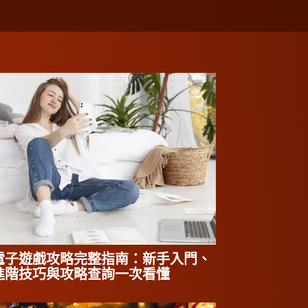
電子遊戲攻略完整指南：新手入門、
進階技巧與攻略查詢一次看懂